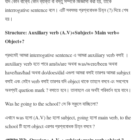
যদি কোন বাক্যে কোন ব্যক্তি বা বস্তু সম্পর্কে জিজ্ঞাসা করা হয়, তাকে
interrogative sentence বলে। এটি সবসময় প্রশ্নবোধক চিহ্ন (?) দিয়ে শেষ
হয়।
Structure: Auxiliary verb (A.V)+Subject+ Main verb+
Object+?
প্রথমেই আমরা interrogative sentence এ আমরা auxiliary verb বসাই ।
auxiliary verb হতে পারে am/is/are অথবা was/were/been অথবা
have/has/had অথবা do/does/did এগুলা আমরা বসাই তারপর আমরা subject
বসাই এবং মেইন verb বসাই তারপর যদি object থাকে তাহলে বসবে এং সবশেষে
অবশ্যই quetion mark ? বসাতে হবে। তানাহলে এর অর্থই পরিবর্তন হয়ে যাবে।
Was he going to the ‍school? সে কি স্কুলে যাচ্ছিলো?
এখানে was হলো (A.V) he হলো subject, going হলো main verb, to the
school টি হলো object এরপর প্রশ্নবোধক চিহ্ন বসবে ?
এছাড়াও Wh. Quesion+ A.V. + subject+main verb+object ?