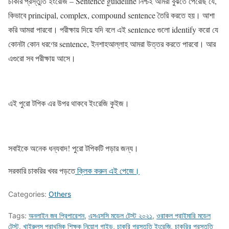
চাকরি প্রস্তুতি ইংরেজি – Sentence guideline নিশ্চই আমরা বুঝতে পেরেছি যে,
কিভাবে principal, complex, compound sentence তৈরি করতে হয়। আশা
করি আমরা পারবো। পরীক্ষায় দিয়ে যদি বলে এই sentence গুলো identify করো যে
কোনটা কোন ধরণের sentence, ইনশাহআল্লাহ আমরা উত্তর করতে পারবো। আর
এগুরো সব পরীক্ষায় আসে।
এই পুরো টপিক এর উপর থাকবে ইংরেজি কুইজ।
সবাইকে অনেক ধন্যবাদ! পুরো টপিকটি পড়ার জন্য।
সরকারি চাকরির খবর পড়তে
ক্লিক করুন এই পেজে।
Categories:
Others
Tags:
অনলাইন জব প্রিপারেশন
,
এসএসসি মডেল টেস্ট ২০২১
,
ওরাকল প্রাইমারি মডেল
টেস্ট
,
খাইরুলস প্রাথমিক শিক্ষক নিয়োগ গাইড
,
চাকরি প্রস্তুতি ইংরেজি
,
চাকরির প্রস্তুতি