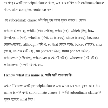
যে বাক্যে একটি principal clause থাকে, এক বা একাধিক sub ordinate clause
থাকে, তাকে complex sentence বলে।
এই subordinate clause গুলি কিছু শব্দ দ্বারা যুক্ত থাকবে। যেমনঃ
where (কোথায়), while (যখন চলছিল), who (কে), which (কি), how
(কিভাবে), if (যদি), whether (যদি), as (যেহেতু), since (যেহেতু), because
(কারন/যেহেতু), although (যদিও), so that (যাতে করে), before (আগে), after
(পরে), unless (যদি না) , till (ততক্ষণ পর্যন্ত), until (ততক্ষণ পর্যন্ত),
whatever (যাইহোক), wherever (যেখানেই হউক), whoever (যেই হউক),
whenever (যখনই হউক), etc.
I know what his name is.
আমি জানি তার নাম কি।
এখানে I know একটি principle clause এবং what এর সাথে যুক্ত আছে his
name is এটি একটি subordinate clause । অর্থ্যা subordinate clause টি
যুক্ত হয়েছে what দিয়ে।