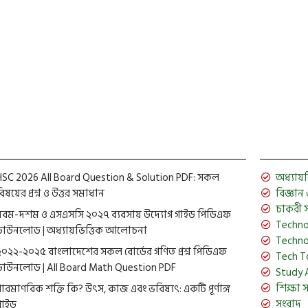
HSC 2026 All Board Question & Solution PDF: সকল
অধ্যায়ভিত
িষয়ের প্রশ্ন ও উত্তর সমাধান
বিজ্ঞান ও 
চাকরী 
নবম-দশম ও এসএসসি ২০২৭ ব্যবসায় উদ্যোগ গাইড পিডিএফ
Techno
ডাউনলোড | অধ্যায়ভিত্তিক আলোচনা
Techno
২০২২-২০২৫ বাংলাদেশের সকল বোর্ডের গণিত প্রশ্ন পিডিএফ
Tech T
ডাউনলোড | All Board Math Question PDF
Study 
শিক্ষা 
পারমাণবিক শক্তি কি? উৎস, কাজ এবং ভবিষ্যৎ: একটি পূর্ণাঙ্গ
সংবাদ
গাইড