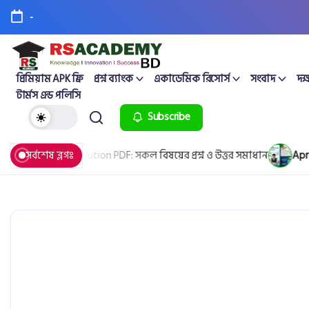
-
প্রিমিয়াম APK ফ্রি
প্রশ্ন ব্যাংক
একাডেমিক রিসোর্স
সংবাদ
দক্
টার্মস এন্ড পলিসি
Subscribe
uestion & Solution PDF: সকল বিষয়ের প্রশ্ন ও উত্তর সমাধান
সর্বশেষ ব্লগঃ
April 25,