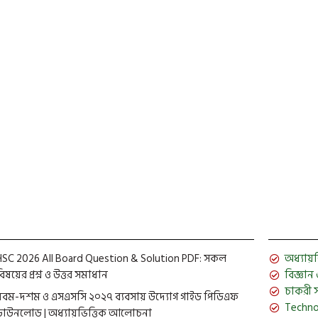
la – Part-5
য় অনুবাদ করে হুবাহু তুলে ধরা হয়েছে। পার্ট-৫ তে Misinformation polici
মতামত তুলো ধরা হয়নি। Misinformation policies (ভুল তথ্য…
December 3, 
HSC 2026 All Board Question & Solution PDF: সকল
অধ্যায়ভিত
িষয়ের প্রশ্ন ও উত্তর সমাধান
বিজ্ঞান ও 
চাকরী 
নবম-দশম ও এসএসসি ২০২৭ ব্যবসায় উদ্যোগ গাইড পিডিএফ
Techno
ডাউনলোড | অধ্যায়ভিত্তিক আলোচনা