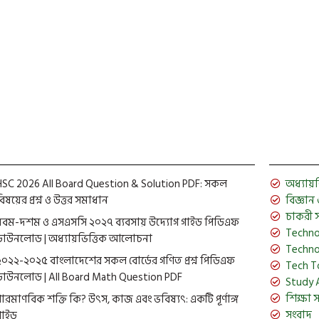
HSC 2026 All Board Question & Solution PDF: সকল
অধ্যায়ভিত
িষয়ের প্রশ্ন ও উত্তর সমাধান
বিজ্ঞান ও 
চাকরী 
নবম-দশম ও এসএসসি ২০২৭ ব্যবসায় উদ্যোগ গাইড পিডিএফ
Techno
ডাউনলোড | অধ্যায়ভিত্তিক আলোচনা
Techno
২০২২-২০২৫ বাংলাদেশের সকল বোর্ডের গণিত প্রশ্ন পিডিএফ
Tech T
ডাউনলোড | All Board Math Question PDF
Study 
শিক্ষা 
পারমাণবিক শক্তি কি? উৎস, কাজ এবং ভবিষ্যৎ: একটি পূর্ণাঙ্গ
সংবাদ
গাইড