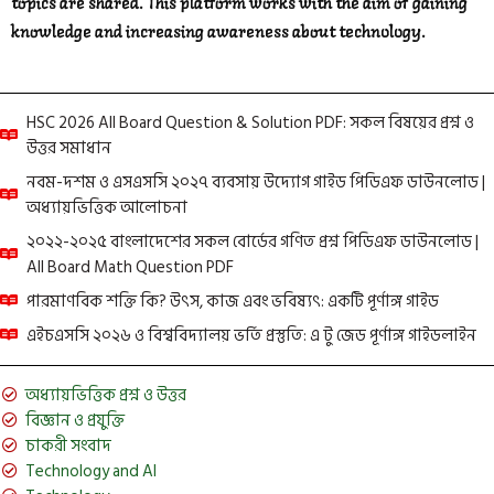
topics are shared. This platform works with the aim of gaining
knowledge and increasing awareness about technology.
HSC 2026 All Board Question & Solution PDF: সকল বিষয়ের প্রশ্ন ও
উত্তর সমাধান
নবম-দশম ও এসএসসি ২০২৭ ব্যবসায় উদ্যোগ গাইড পিডিএফ ডাউনলোড |
অধ্যায়ভিত্তিক আলোচনা
২০২২-২০২৫ বাংলাদেশের সকল বোর্ডের গণিত প্রশ্ন পিডিএফ ডাউনলোড |
All Board Math Question PDF
পারমাণবিক শক্তি কি? উৎস, কাজ এবং ভবিষ্যৎ: একটি পূর্ণাঙ্গ গাইড
এইচএসসি ২০২৬ ও বিশ্ববিদ্যালয় ভর্তি প্রস্তুতি: এ টু জেড পূর্ণাঙ্গ গাইডলাইন
অধ্যায়ভিত্তিক প্রশ্ন ও উত্তর
বিজ্ঞান ও প্রযুক্তি
চাকরী সংবাদ
Technology and AI