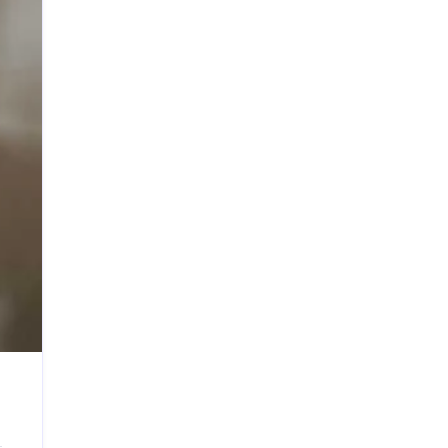
Email address:
HSC 2026 All Board Question & Solution PDF:
সকল বিষয়ের প্রশ্ন ও উত্তর সমাধান
নবম-দশম ও এসএসসি ২০২৭ ব্যবসায় উদ্যোগ গাইড
পিডিএফ ডাউনলোড | অধ্যায়ভিত্তিক আলোচনা
২০২২-২০২৫ বাংলাদেশের সকল বোর্ডের গণিত প্রশ্ন