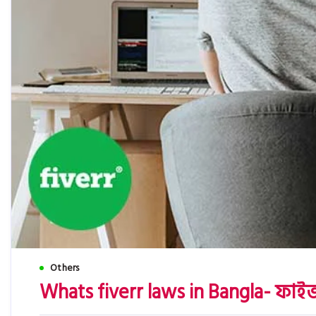
Others
Whats fiverr laws in Bangla- ফা