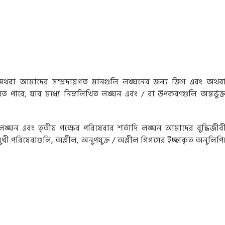
অথবা আমাদের সম্প্রদায়গত মানগুলি লঙ্ঘনের জন্য জিগ এবং অথব
 পারে, যার মধ্যে নিম্নলিখিত লঙ্ঘন এবং / বা উপকরণগুলি অন্তর্ভুক্
 লঙ্ঘন এবং তৃতীয় পক্ষের পরিষেবার শর্তাদি লঙ্ঘন আমাদের বুদ্ধিজীব
স্কমুখী পরিষেবাগুলি, অশ্লীল, অনুপযুক্ত / অশ্লীল গিগসের ইচ্ছাকৃত অনুলিপি