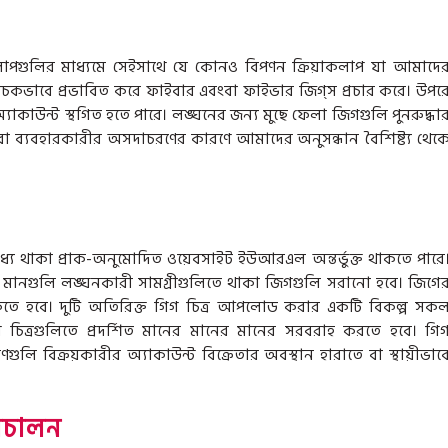
াকলাপগুলির মাধ্যমে সেইসাথে যে কোনও বিপণন ক্রিয়াকলাপ যা আমাদে
চকভাবে প্রভাবিত করে ফাইবার এবংবা ফাইভার জিগ্স প্রচার করে। উপর
যাকাউন্ট স্থগিত হতে পারে। লঙ্ঘনের জন্য মুছে ফেলা জিগগুলি পুনরুদ্ধা
অথবা ব্যবহারকারীর অসদাচরণের কারণে আমাদের অনুসন্ধান বৈশিষ্ট্য থেক
্যে থাকা প্রাক-অনুমোদিত ওয়েবসাইট ইউআরএল অন্তর্ভুক্ত থাকতে পারে
 মানগুলি লঙ্ঘনকারী সামগ্রীগুলিতে থাকা জিগগুলি সরানো হবে। জিগে
 থাকতে হবে। দুটি অতিরিক্ত গিগ চিত্র আপলোড করার একটি বিকল্প সক
 চিত্রগুলিতে প্রদর্শিত মানের মানের মানের সরবরাহ করতে হবে। গি
ণগুলি বিক্রয়কারীর অ্যাকাউন্ট বিক্রেতার অবস্থান হারাতে বা স্থায়ীভাব
িচালন