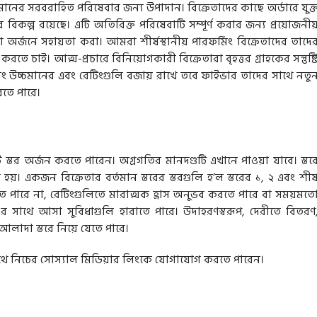
মানের সরবরাহিত পরিষেবার জন্য উপাদান। বিক্রেতাদের কাছে অর্ডারে যুক্
িকল্প রয়েছে। এটি অতিরিক্ত পরিষেবাটি সম্পূর্ণ করার জন্য প্রয়োজনীয
অর্জনে সহায়তা করা। আমরা শীর্ষস্থানীয় পারফর্মিং বিক্রেতাদের তাদে
তে চাই। আত্ম-প্রচারে বিনিয়োগকারী বিক্রেতারা বৃহত্তর গ্রাহকের সন্তুষ্ট
 উচ্চমানের এবং রেটিংগুলি বজায় রাখে তবে ফাইভার তাদের সাথে নতু
করতে পারে।
ট স্তর অর্জন করতে পারেন। অগ্রগতির মানদণ্ডটি এখানে পাওয়া যাবে। স্তর
রা হয়। একজন বিক্রেতার বর্তমান স্তরের স্তরগুলি হ’ল স্তরের ১, ২ এবং শীর্
তে পারে না, রেটিংগুলিতে মারাত্মক হ্রাস অনুভব করতে পারে বা সময়মত
র সাথে আসা সুবিধাগুলি হারাতে পারে। উদাহরণস্বরূপ, দেরীতে বিতরণ
লাদা স্তরে নিয়ে যেতে পারে।
থে নিচের সোস্যাল মিডিয়ার লিংকে যোগাযোগ করতে পারেন।