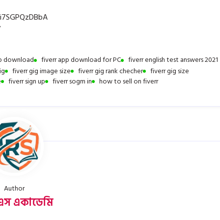
yi7SGPQzDBbA
7
pp download
fiverr app download for PC
fiverr english test answers 2021
ig
fiverr gig image size
fiverr gig rank checher
fiverr gig size
e
fiverr sign up
fiverr sogm in
how to sell on fiverr
Author
স একাডেমি