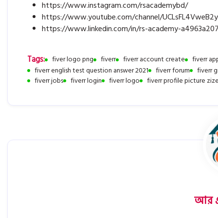
https://www.instagram.com/rsacademybd/
https://www.youtube.com/channel/UCLsFL4VweB2
https://www.linkedin.com/in/rs-academy-a4963a20
Tags:
fiver logo png
fiverr
fiverr account create
fiverr a
fiverr english test question answer 2021
fiverr forum
fiverr g
fiverr jobs
fiverr login
fiverr logo
fiverr profile picture ziz
আর এ