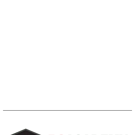
এইচএসসি ২০২৬ ও বিশ্ববিদ্যালয় ভর্তি প্রস্তুতি: এ টু জেড পূর্ণাঙ্গ
গাইডলাইন
Facebook
Twitter
YouTube
Instagram
Telegram
Pinterest