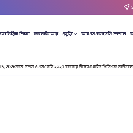
ষতাভিত্তিক শিক্ষা
অনলাইন আয়
প্রযুক্তি
আর এস একাডেমি স্পেশাল
ক
26
নবম-দশম ও এসএসসি ২০২৭ ব্যবসায় উদ্যোগ গাইড পিডিএফ ডাউনলোড | অধ