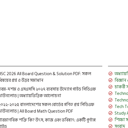
HSC 2026 All Board Question & Solution PDF: সকল
অধ্যায়ভিত
িষয়ের প্রশ্ন ও উত্তর সমাধান
বিজ্ঞান ও 
চাকরী 
নবম-দশম ও এসএসসি ২০২৭ ব্যবসায় উদ্যোগ গাইড পিডিএফ
Techno
ডাউনলোড | অধ্যায়ভিত্তিক আলোচনা
Techno
২০২২-২০২৫ বাংলাদেশের সকল বোর্ডের গণিত প্রশ্ন পিডিএফ
Tech T
ডাউনলোড | All Board Math Question PDF
Study 
শিক্ষা 
পারমাণবিক শক্তি কি? উৎস, কাজ এবং ভবিষ্যৎ: একটি পূর্ণাঙ্গ
সংবাদ
গাইড