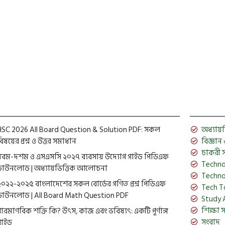
HSC 2026 All Board Question & Solution PDF: সকল
অধ্যায়ভিত
িষয়ের প্রশ্ন ও উত্তর সমাধান
বিজ্ঞান ও 
চাকরী 
নবম-দশম ও এসএসসি ২০২৭ ব্যবসায় উদ্যোগ গাইড পিডিএফ
Techno
ডাউনলোড | অধ্যায়ভিত্তিক আলোচনা
Techno
২০২২-২০২৫ বাংলাদেশের সকল বোর্ডের গণিত প্রশ্ন পিডিএফ
Tech T
ডাউনলোড | All Board Math Question PDF
Study 
শিক্ষা 
পারমাণবিক শক্তি কি? উৎস, কাজ এবং ভবিষ্যৎ: একটি পূর্ণাঙ্গ
সংবাদ
গাইড