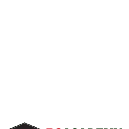
এইচএসসি ২০২৬ ও বিশ্ববিদ্যালয় ভর্তি প্রস্তুতি: এ টু জেড পূর্ণাঙ্গ
গাইডলাইন
Facebook
Twitter
YouTube
Instagram
Telegram
Pinterest