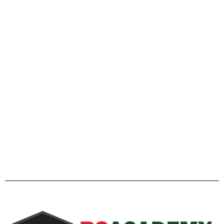
এইচএসসি ২০২৬ ও বিশ্ববিদ্যালয় ভর্তি প্রস্তুতি: এ টু জেড পূর্ণাঙ্গ
গাইডলাইন
Facebook
Twitter
YouTube
Instagram
Telegram
Pinterest