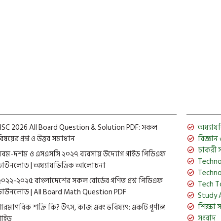
HSC 2026 All Board Question & Solution PDF: সকল
অধ্যায়ভিত
িষয়ের প্রশ্ন ও উত্তর সমাধান
বিজ্ঞান ও 
চাকরী 
নবম-দশম ও এসএসসি ২০২৭ ব্যবসায় উদ্যোগ গাইড পিডিএফ
Techno
ডাউনলোড | অধ্যায়ভিত্তিক আলোচনা
Techno
২০২২-২০২৫ বাংলাদেশের সকল বোর্ডের গণিত প্রশ্ন পিডিএফ
Tech T
ডাউনলোড | All Board Math Question PDF
Study 
শিক্ষা 
পারমাণবিক শক্তি কি? উৎস, কাজ এবং ভবিষ্যৎ: একটি পূর্ণাঙ্গ
সংবাদ
গাইড