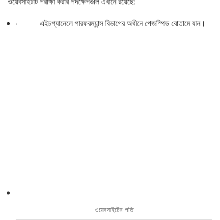
ওয়েবসাইটটি পরীক্ষা করার পদক্ষেপগুলি এখানে রয়েছে:
· এইচপ্যানেলে পারফরম্যান্স বিভাগের অধীনে পেজস্পিড বোতামে যান।
ওয়েবসাইটের গতি