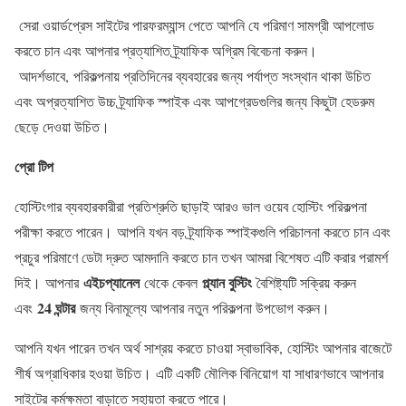
সেরা ওয়ার্ডপ্রেস সাইটের পারফরম্যান্স পেতে আপনি যে পরিমাণ সামগ্রী আপলোড
করতে চান এবং আপনার প্রত্যাশিত ট্র্যাফিক অগ্রিম বিবেচনা করুন।
আদর্শভাবে, পরিকল্পনায় প্রতিদিনের ব্যবহারের জন্য পর্যাপ্ত সংস্থান থাকা উচিত
এবং অপ্রত্যাশিত উচ্চ ট্র্যাফিক স্পাইক এবং আপগ্রেডগুলির জন্য কিছুটা হেডরুম
ছেড়ে দেওয়া উচিত।
প্রো টিপ
হোস্টিংগার ব্যবহারকারীরা প্রতিশ্রুতি ছাড়াই আরও ভাল ওয়েব হোস্টিং পরিকল্পনা
পরীক্ষা করতে পারেন। আপনি যখন বড় ট্র্যাফিক স্পাইকগুলি পরিচালনা করতে চান এবং
প্রচুর পরিমাণে ডেটা দ্রুত আমদানি করতে চান তখন আমরা বিশেষত এটি করার পরামর্শ
এইচপ্যানেল
প্ল্যান বুস্টিং
দিই। আপনার
থেকে কেবল
বৈশিষ্ট্যটি সক্রিয় করুন
24 ঘন্টার
এবং
জন্য বিনামূল্যে আপনার নতুন পরিকল্পনা উপভোগ করুন।
আপনি যখন পারেন তখন অর্থ সাশ্রয় করতে চাওয়া স্বাভাবিক, হোস্টিং আপনার বাজেটে
শীর্ষ অগ্রাধিকার হওয়া উচিত। এটি একটি মৌলিক বিনিয়োগ যা সাধারণভাবে আপনার
সাইটের কর্মক্ষমতা বাড়াতে সহায়তা করতে পারে।