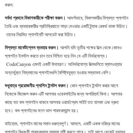
করুন:
সর্বদা প্রথমে বিকাশকারীকে পরীক্ষা করুন
।
আদর্শভাবে, বিকাশকারীর বিশ্বস্ত প্লাগইন
তৈরি এবং ব্যবহারকারীর প্রতিক্রিয়াতে সাড়া দেওয়ার একটি ট্র্যাক রেকর্ড থাকা উচিত।
তাদের নিয়মিত প্লাগইনটি আপডেট করা উচিত।
বিশ্বস্ত মার্কেটপ্লেস ব্যবহার করুন
।
আপনি যদি তৃতীয় পক্ষের উত্স থেকে কোনও
প্লাগইন ইনস্টল করতে চান তবে নিশ্চিত হয়ে নিন যে এটি নির্ভরযোগ্য।
CodeCanyon এমনই একটি উদাহরণ। অনির্ভরযোগ্য উত্সগুলিতে ম্যালওয়্যার
অন্তর্ভুক্ত নিম্নমানের প্লাগইনগুলি বৈশিষ্ট্যযুক্ত হওয়ার সম্ভাবনা বেশি।
শুধুমাত্র প্রয়োজনীয় প্লাগিন ইন্সটল করুন
।
কোন প্লাগইন ইন্সটল করার আগে
নিজেকে জিজ্ঞেস করুন এটি আপনার ওয়েবসাইটের জন্য অপরিহার্য কিনা। আপনার
কাছে যত কম প্লাগইন থাকবে আপনার ওয়ার্ডপ্রেস সাইট তত হালকা এবং দ্রুত
হবে। কম প্লাগইনের ফলে ভাল পারফরম্যান্স হয়।
যাইহোক, প্লাগইন মানের সমান গুরুত্বপূর্ণ। আসলে, একটি একক দরিদ্র মানের
প্লাগইন বিধ্বংসী পারফরম্যান্স সমস্যা সৃষ্টি করতে পারে। তাই আগে থেকেই যথাযথ