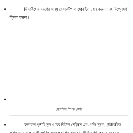
· ডিভাইসের ধরণের জন্য ডেস্কটপ বা মোবাইল চয়ন করুন এবং বিশ্লেষণ
ক্লিক করুন।
মোবাইল স্পিড টেস্ট
· ফলাফল পৃষ্ঠাটি মূল ওয়েব ভিটাল মেট্রিক্স এবং গতি সূচক, ইন্টারেক্টিভ
করার সময় এবং মোট ব্লকিং সময় প্রদর্শন করবে। কী উন্নতি করতে হবে সে