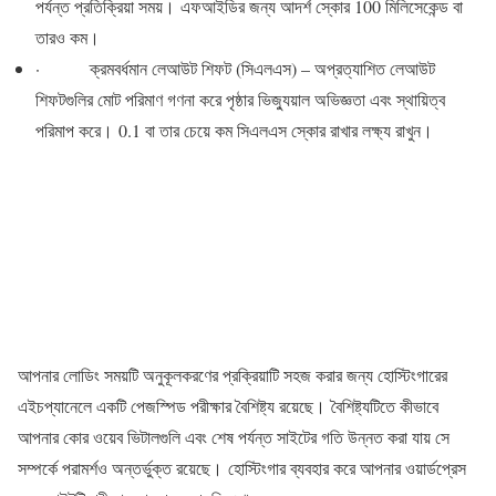
পর্যন্ত প্রতিক্রিয়া সময়। এফআইডির জন্য আদর্শ স্কোর 100 মিলিসেকেন্ড বা
তারও কম।
· ক্রমবর্ধমান লেআউট শিফট (সিএলএস) – অপ্রত্যাশিত লেআউট
শিফটগুলির মোট পরিমাণ গণনা করে পৃষ্ঠার ভিজ্যুয়াল অভিজ্ঞতা এবং স্থায়িত্ব
পরিমাপ করে। 0.1 বা তার চেয়ে কম সিএলএস স্কোর রাখার লক্ষ্য রাখুন।
আপনার লোডিং সময়টি অনুকূলকরণের প্রক্রিয়াটি সহজ করার জন্য হোস্টিংগারের
এইচপ্যানেলে একটি পেজস্পিড পরীক্ষার বৈশিষ্ট্য রয়েছে। বৈশিষ্ট্যটিতে কীভাবে
আপনার কোর ওয়েব ভিটালগুলি এবং শেষ পর্যন্ত সাইটের গতি উন্নত করা যায় সে
সম্পর্কে পরামর্শও অন্তর্ভুক্ত রয়েছে। হোস্টিংগার ব্যবহার করে আপনার ওয়ার্ডপ্রেস