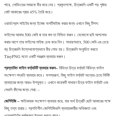
পারে, লোডিংয়ের সময়কে ধীর করে দেয়। প্রকৃতপক্ষে, চিত্রগুলি একটি গড় পৃষ্ঠার
মোট আকারের প্রায় 45% তৈরি করে।
ওয়ার্ডপ্রেস সাইটের জন্য ইমেজ অপটিমাইজ করার জন্য এখানে কিছু টিপস:
ফাইলের আকার 500 কেবি বা তার কম তা নিশ্চিত করুন। যেকোনো ছবি আপলোড
করার আগে তার ফাইলের সাইজ চেক করে নিন। সাধারণভাবে, 500 কেবি এর চেয়ে
বড় চিত্রগুলি উল্লেখযোগ্যভাবে ধীর লোড হয়। চিত্রগুলি সংকুচিত করতে
TinyPNG মতো একটি সরঞ্জাম ব্যবহার করুন।
প্রস্তাবিত ফাইল ফর্ম্যাটটি ব্যবহার করুন
–
বিভিন্ন চিত্র ফর্ম্যাট বিভিন্ন ফাইল
সংক্ষেপণ পদ্ধতি ব্যবহার করে। ফলস্বরূপ, কিছু ফাইল ফর্ম্যাট অন্যের চেয়ে নির্দিষ্ট
ব্যবহারের জন্য আরও উপযুক্ত। এখানে কয়েকটি সাধারণ চিত্র ফাইল ফর্ম্যাট এবং
সেগুলি কীসের জন্য সেরা: –
জেপিইজি –
ক্ষতিকারক সংক্ষেপণ ব্যবহার করে, যার অর্থ চিত্রটি ছোট আকারের পক্ষে
কিছু তথ্য হারায়। প্রগতিশীল জেপিইজিগুলি ব্যবহারকারীর অভিজ্ঞতা এবং
ওয়েবসাইটের কর্মক্ষমতা উন্নত করতে পারে।