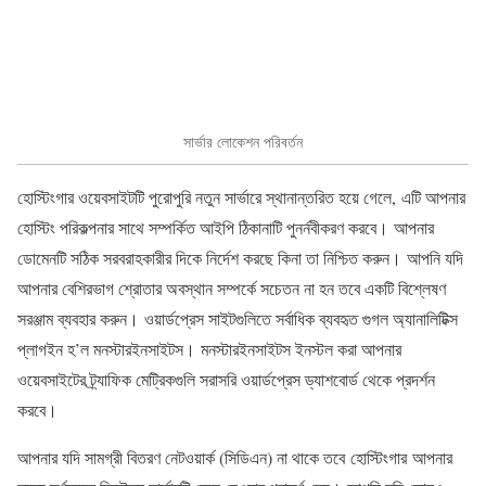
সার্ভার লোকেশন পরিবর্তন
হোস্টিংগার ওয়েবসাইটটি পুরোপুরি নতুন সার্ভারে স্থানান্তরিত হয়ে গেলে, এটি আপনার
হোস্টিং পরিকল্পনার সাথে সম্পর্কিত আইপি ঠিকানাটি পুনর্নবীকরণ করবে। আপনার
ডোমেনটি সঠিক সরবরাহকারীর দিকে নির্দেশ করছে কিনা তা নিশ্চিত করুন। আপনি যদি
আপনার বেশিরভাগ শ্রোতার অবস্থান সম্পর্কে সচেতন না হন তবে একটি বিশ্লেষণ
সরঞ্জাম ব্যবহার করুন। ওয়ার্ডপ্রেস সাইটগুলিতে সর্বাধিক ব্যবহৃত গুগল অ্যানালিটিক্স
প্লাগইন হ’ল মনস্টারইনসাইটস। মনস্টারইনসাইটস ইনস্টল করা আপনার
ওয়েবসাইটের ট্র্যাফিক মেট্রিকগুলি সরাসরি ওয়ার্ডপ্রেস ড্যাশবোর্ড থেকে প্রদর্শন
করবে।
আপনার যদি সামগ্রী বিতরণ নেটওয়ার্ক (সিডিএন) না থাকে তবে হোস্টিংগার আপনার