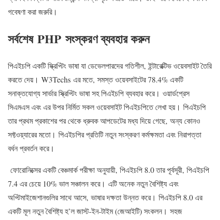
গবেষণা করা জরুরি।
সর্বশেষ PHP সংস্করণ ব্যবহার করুন
পিএইচপি একটি স্ক্রিপ্টিং ভাষা যা ডেভেলপারদের গতিশীল, ইন্টারেক্টিভ ওয়েবসাইট তৈরি
করতে দেয়। W3Techs এর মতে, সমস্ত ওয়েবসাইটের 78.4% একটি
সনাক্তযোগ্য সার্ভার স্ক্রিপ্টিং ভাষা সহ পিএইচপি ব্যবহার করে। ওয়ার্ডপ্রেস
সিএমএস এবং এর উপর নির্মিত সকল ওয়েবসাইট পিএইচপিতে লেখা হয়। পিএইচপি
তার প্রথম প্রকাশের পর থেকে ধ্রুবক আপডেটের মধ্য দিয়ে গেছে, অন্য কোনও
সফ্টওয়্যারের মতো। পিএইচপির প্রতিটি নতুন সংস্করণ কর্মক্ষমতা এবং নিরাপত্তা
বর্ধন প্রবর্তন করে।
ফোরোনিক্সের একটি বেঞ্চমার্ক পরীক্ষা অনুযায়ী, পিএইচপি 8.0 তার পূর্বসূরী, পিএইচপি
7.4 এর চেয়ে 10% ভাল সঞ্চালন করে। এটি অনেক নতুন বৈশিষ্ট্য এবং
অপ্টিমাইজেশানগুলির সাথে আসে, ভাষার দক্ষতা উন্নত করে। পিএইচপি 8.0 এর
একটি মূল নতুন বৈশিষ্ট্য হ’ল জাস্ট-ইন-টাইম (জেআইটি) সংকলন। সহজ