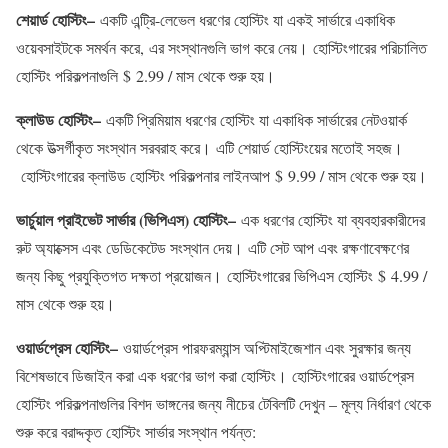
শেয়ার্ড হোস্টিং
–
একটি এন্ট্রি-লেভেল ধরণের হোস্টিং যা একই সার্ভারে একাধিক
ওয়েবসাইটকে সমর্থন করে, এর সংস্থানগুলি ভাগ করে নেয়। হোস্টিংগারের পরিচালিত
হোস্টিং পরিকল্পনাগুলি $ 2.99 / মাস থেকে শুরু হয়।
ক্লাউড হোস্টিং
–
একটি প্রিমিয়াম ধরণের হোস্টিং যা একাধিক সার্ভারের নেটওয়ার্ক
থেকে উত্সর্গীকৃত সংস্থান সরবরাহ করে। এটি শেয়ার্ড হোস্টিংয়ের মতোই সহজ।
হোস্টিংগারের ক্লাউড হোস্টিং পরিকল্পনার লাইনআপ $ 9.99 / মাস থেকে শুরু হয়।
ভার্চুয়াল প্রাইভেট সার্ভার (ভিপিএস) হোস্টিং
–
এক ধরণের হোস্টিং যা ব্যবহারকারীদের
রুট অ্যাক্সেস এবং ডেডিকেটেড সংস্থান দেয়। এটি সেট আপ এবং রক্ষণাবেক্ষণের
জন্য কিছু প্রযুক্তিগত দক্ষতা প্রয়োজন। হোস্টিংগারের ভিপিএস হোস্টিং $ 4.99 /
মাস থেকে শুরু হয়।
ওয়ার্ডপ্রেস হোস্টিং
–
ওয়ার্ডপ্রেস পারফরম্যান্স অপ্টিমাইজেশান এবং সুরক্ষার জন্য
বিশেষভাবে ডিজাইন করা এক ধরণের ভাগ করা হোস্টিং। হোস্টিংগারের ওয়ার্ডপ্রেস
হোস্টিং পরিকল্পনাগুলির বিশদ ভাঙ্গনের জন্য নীচের টেবিলটি দেখুন – মূল্য নির্ধারণ থেকে
শুরু করে বরাদ্দকৃত হোস্টিং সার্ভার সংস্থান পর্যন্ত: