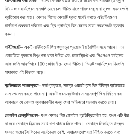
অপ্টিমাইজ করা কোড
– থিমের কোডটি ওয়ার্ল্ড ওয়াইড ওয়েব কনসোর্টিয়াম (ডাব্লু 3
সি) এবং ওয়ার্ডপ্রেস মানগুলি মেনে চলা উচিত যাতে পারফরম্যান্স বা সুরক্ষা সমস্যাগুলি
প্রতিরোধ করা যায়। কোনও থিমের কোডটি দ্রুত যাচাই করতে এইচটিএমএল
মার্কআপ বৈধকরণ পরিষেবা এবং ফ্রি প্লাগইন থিম চেকের মতো সরঞ্জামগুলি ব্যবহার
করুন।
লাইটওয়েট
–
একটি লাইটওয়েট থিম শুধুমাত্র প্রয়োজনীয় বৈশিষ্ট্য সঙ্গে আসে। এর
কোডটিতে ন্যূনতম বিশৃঙ্খলা থাকা উচিত এবং জাভাস্ক্রিপ্ট এবং সিএসএস ফাইলের
আকারগুলি আদর্শভাবে 100 কেবির নীচে হওয়া উচিত। ডিফল্ট ওয়ার্ডপ্রেস থিমগুলি
সাধারণত এই বিভাগে পড়ে।
ব্রাউজারের সামঞ্জস্যতা
–
দুর্ভাগ্যক্রমে, সমস্ত ওয়ার্ডপ্রেস থিম বিভিন্ন ব্রাউজারে
ভাল সঞ্চালন করতে পারে না। একটি ক্রস-ব্রাউজার সামঞ্জস্যপূর্ণ থিম নির্বাচন করা
আপনাকে যে কোনও ব্যবহারকারীর জন্য সেরা অভিজ্ঞতা সরবরাহ করতে দেয়।
মোবাইল রেসপন্সিভনেস-
যখন কোনও থিম মোবাইল প্রতিক্রিয়াশীল হয়, তখন এটি ধীর
না হয়ে মোবাইল স্ক্রিনের সাথে খাপ খাইয়ে নিতে পারে। মোবাইল ডিভাইসে উদ্ভূত
সমস্ত ওয়েব ট্র্যাফিকের অর্ধেকেরও বেশি, অ্যাক্সেসযোগ্যতা নিশ্চিত করতে এবং