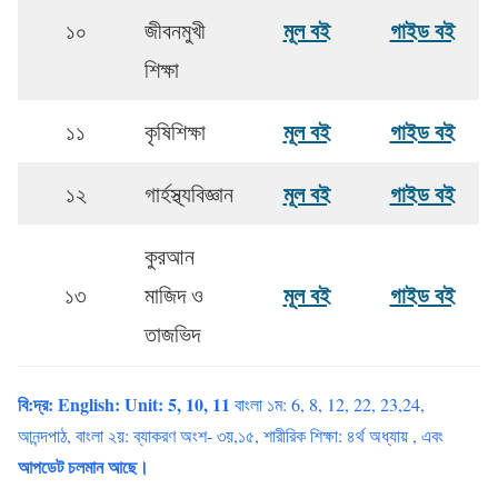
মূল বই
গাইড বই
১০
জীবনমুখী
শিক্ষা
মূল বই
গাইড বই
১১
কৃষিশিক্ষা
মূল বই
গাইড বই
১২
গার্হস্থ্যবিজ্ঞান
কুরআন
মূল বই
গাইড বই
১৩
মাজিদ ও
তাজভিদ
বি:দ্র: English: Unit: 5, 10, 11
বাংলা ১ম: 6, 8, 12, 22, 23,24,
আনন্দপাঠ, বাংলা ২য়: ব্যাকরণ অংশ- ৩য়,১৫, শারীরিক শিক্ষা: ৪র্থ অধ্যায় , এবং
আপডেট চলমান আছে।