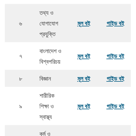
তথ্য ও
মূল বই
গাইড বই
৬
যোগাযোগ
প্রযুক্তি
বাংলাদেশ ও
মূল বই
গাইড বই
৭
বিশ্বপরিচয়
মূল বই
গাইড বই
৮
বিজ্ঞান
শারীরিক
মূল বই
গাইড বই
৯
শিক্ষা ও
স্বাস্থ্য
কর্ম ও