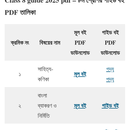
PDF তালিকা
মূল বই
গাইড বই
ক্রমিক নং
বিষয়ের নাম
PDF
PDF
ডাউনলোড
ডাউনলোড
সাহিত্য-
গদ্য
মূল বই
১
কণিকা
পদ্য
বাংলা
মূল বই
গাইড বই
২
ব্যাকরণ ও
নির্মিতি