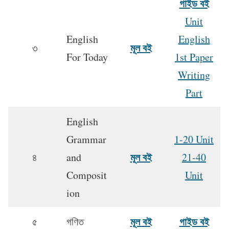
গাইড বই
Unit
English
English
মূল বই
৩
For Today
1st Paper
Writing
Part
English
Grammar
1-20 Unit
মূল বই
৪
and
21-40
Composit
Unit
ion
মূল বই
গাইড বই
৫
গণিত