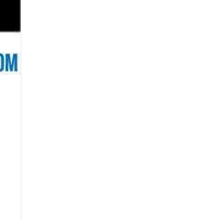
Email address:
HSC 2026 All Board Question & Solution PDF:
সকল বিষয়ের প্রশ্ন ও উত্তর সমাধান
নবম-দশম ও এসএসসি ২০২৭ ব্যবসায় উদ্যোগ গাইড
পিডিএফ ডাউনলোড | অধ্যায়ভিত্তিক আলোচনা
২০২২-২০২৫ বাংলাদেশের সকল বোর্ডের গণিত প্রশ্ন