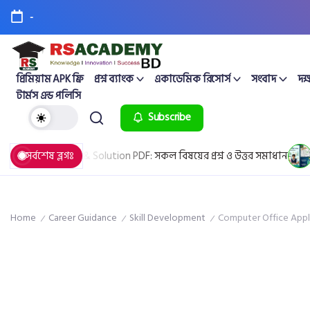
-
প্রিমিয়াম APK ফ্রি
প্রশ্ন ব্যাংক
একাডেমিক রিসোর্স
সংবাদ
দক্
টার্মস এন্ড পলিসি
Subscribe
Question & Solution PDF: সকল বিষয়ের প্রশ্ন ও উত্তর সমাধান
সর্বশেষ ব্লগঃ
April 2
Home
Career Guidance
Skill Development
Computer Office Appl
/
/
/