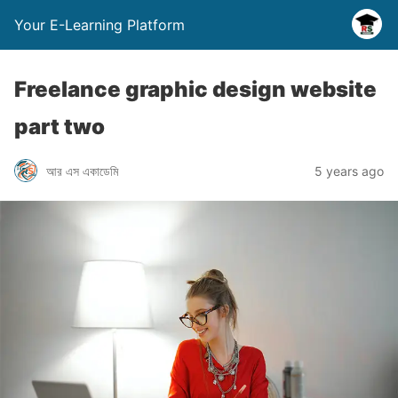
Your E-Learning Platform
Freelance graphic design website
part two
আর এস একাডেমি
5 years ago