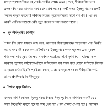
সমস্ত প্রয়োজনীয়তা সহ একটি পোস্টিং পোস্ট করুন। পরে, শীর্ষস্থানীয় দলের
একজন বিশেষজ্ঞ আপনার সাথে যোগাযোগ করবে। দলটি তখন ফ্রিল্যান্সারদের একটি
নির্বাচন সন্ধান করবে যা আপনার কাজের প্রয়োজনীয়তার সাথে খাপ খায়। এরপরে
আপনি যেটিকে সবচেয়ে বেশি পছন্দ করেন তা চয়ন করতে পারেন।
মূল শীর্ষস্থানীয় বৈশিষ্ট্য-
টপটাল টিম যেমন সমস্ত কাজ করে, আপনাকে ফ্রিল্যান্সারদের অনুসন্ধান এবং স্ক্রিনিং
করতে সময় নষ্ট করতে হবে না টপটালের ফ্রিল্যান্সাররা গুগল অ্যাপস এবং প্রকল্প
পরিচালনা সফ্টওয়্যার এর মতো একাধিক সরঞ্জামের সাথে সুপরিচিত – তাদের পক্ষে
আপনার পছন্দসই কর্মক্ষেত্রগুলিতে অভিযোজন করা সহজ করে তোলে টপটালের বিশ্বের
অন্যতম কঠোর স্ক্রিনিং প্রক্রিয়া রয়েছে – যার ফলস্বরূপ কেবল শীর্ষস্থানীয় ৩%
তাদের প্ল্যাটফর্মের বৈশিষ্ট্যযুক্ত।
টপটাল মূল্য নির্ধারণ-
একবার আপনি কোনও ফ্রিল্যান্সারের বিষয়ে সিদ্ধান্ত নিলে আপনাকে একটি ৫০০
ডলার ডিপোজিট করতে হবে যা কাজ শেষ হয়ে গেলে ফেরত দেওয়া হবে। আমানত