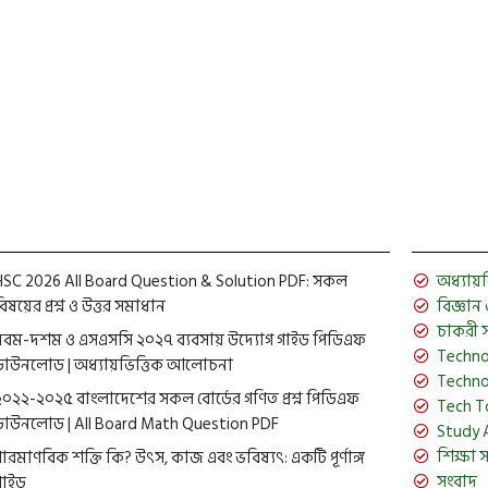
HSC 2026 All Board Question & Solution PDF: সকল
অধ্যায়ভিত
িষয়ের প্রশ্ন ও উত্তর সমাধান
বিজ্ঞান ও 
চাকরী 
নবম-দশম ও এসএসসি ২০২৭ ব্যবসায় উদ্যোগ গাইড পিডিএফ
Techno
ডাউনলোড | অধ্যায়ভিত্তিক আলোচনা
Techno
২০২২-২০২৫ বাংলাদেশের সকল বোর্ডের গণিত প্রশ্ন পিডিএফ
Tech T
ডাউনলোড | All Board Math Question PDF
Study 
শিক্ষা 
পারমাণবিক শক্তি কি? উৎস, কাজ এবং ভবিষ্যৎ: একটি পূর্ণাঙ্গ
সংবাদ
গাইড