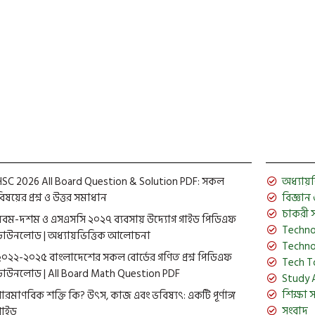
HSC 2026 All Board Question & Solution PDF: সকল
অধ্যায়ভিত
িষয়ের প্রশ্ন ও উত্তর সমাধান
বিজ্ঞান ও 
চাকরী 
নবম-দশম ও এসএসসি ২০২৭ ব্যবসায় উদ্যোগ গাইড পিডিএফ
Techno
ডাউনলোড | অধ্যায়ভিত্তিক আলোচনা
Techno
২০২২-২০২৫ বাংলাদেশের সকল বোর্ডের গণিত প্রশ্ন পিডিএফ
Tech T
ডাউনলোড | All Board Math Question PDF
Study 
শিক্ষা 
পারমাণবিক শক্তি কি? উৎস, কাজ এবং ভবিষ্যৎ: একটি পূর্ণাঙ্গ
সংবাদ
গাইড