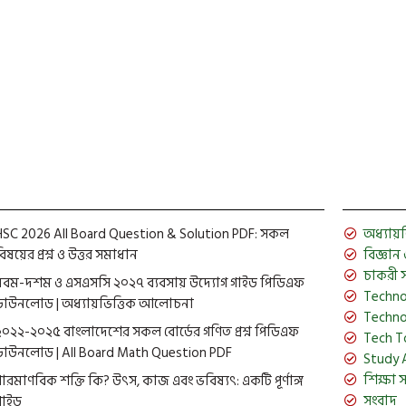
HSC 2026 All Board Question & Solution PDF: সকল
অধ্যায়ভিত
িষয়ের প্রশ্ন ও উত্তর সমাধান
বিজ্ঞান ও 
চাকরী 
নবম-দশম ও এসএসসি ২০২৭ ব্যবসায় উদ্যোগ গাইড পিডিএফ
Techno
ডাউনলোড | অধ্যায়ভিত্তিক আলোচনা
Techno
২০২২-২০২৫ বাংলাদেশের সকল বোর্ডের গণিত প্রশ্ন পিডিএফ
Tech T
ডাউনলোড | All Board Math Question PDF
Study 
শিক্ষা 
পারমাণবিক শক্তি কি? উৎস, কাজ এবং ভবিষ্যৎ: একটি পূর্ণাঙ্গ
সংবাদ
গাইড