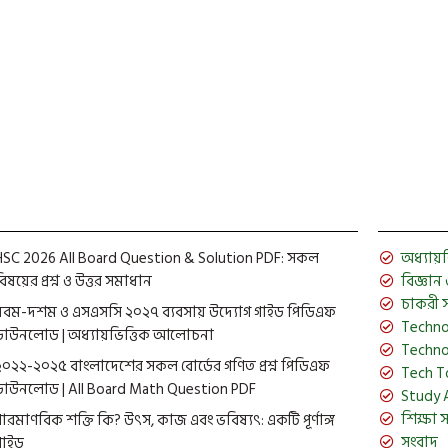
HSC 2026 All Board Question & Solution PDF: সকল
অধ্যায়ভিত
িষয়ের প্রশ্ন ও উত্তর সমাধান
বিজ্ঞান ও 
চাকরী 
নবম-দশম ও এসএসসি ২০২৭ ব্যবসায় উদ্যোগ গাইড পিডিএফ
Techno
ডাউনলোড | অধ্যায়ভিত্তিক আলোচনা
Techno
২০২২-২০২৫ বাংলাদেশের সকল বোর্ডের গণিত প্রশ্ন পিডিএফ
Tech T
ডাউনলোড | All Board Math Question PDF
Study 
শিক্ষা 
পারমাণবিক শক্তি কি? উৎস, কাজ এবং ভবিষ্যৎ: একটি পূর্ণাঙ্গ
সংবাদ
গাইড