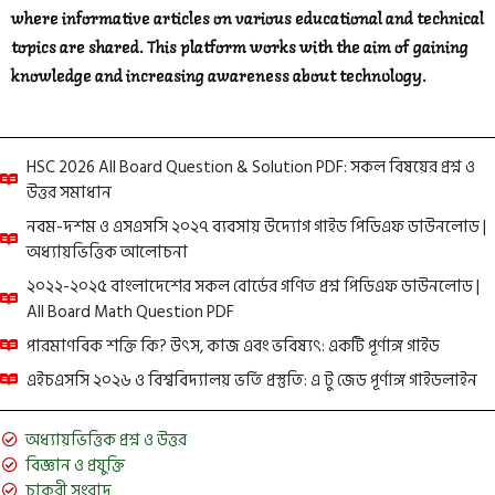
where informative articles on various educational and technical
topics are shared. This platform works with the aim of gaining
knowledge and increasing awareness about technology.
HSC 2026 All Board Question & Solution PDF: সকল বিষয়ের প্রশ্ন ও
উত্তর সমাধান
নবম-দশম ও এসএসসি ২০২৭ ব্যবসায় উদ্যোগ গাইড পিডিএফ ডাউনলোড |
অধ্যায়ভিত্তিক আলোচনা
২০২২-২০২৫ বাংলাদেশের সকল বোর্ডের গণিত প্রশ্ন পিডিএফ ডাউনলোড |
All Board Math Question PDF
পারমাণবিক শক্তি কি? উৎস, কাজ এবং ভবিষ্যৎ: একটি পূর্ণাঙ্গ গাইড
এইচএসসি ২০২৬ ও বিশ্ববিদ্যালয় ভর্তি প্রস্তুতি: এ টু জেড পূর্ণাঙ্গ গাইডলাইন
অধ্যায়ভিত্তিক প্রশ্ন ও উত্তর
বিজ্ঞান ও প্রযুক্তি
চাকরী সংবাদ