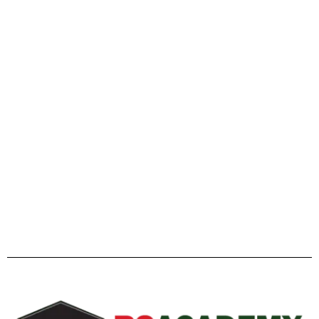
এইচএসসি ২০২৬ ও বিশ্ববিদ্যালয় ভর্তি প্রস্তুতি: এ টু জেড পূর্ণাঙ্গ
গাইডলাইন
Facebook
Twitter
YouTube
Instagram
Telegram
Pinterest