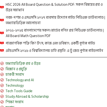
HSC 2026 All Board Question & Solution PDF: সকল বিষয়ের প্রশ্ন ও
উত্তর সমাধান
নবম-দশম ও এসএসসি ২০২৭ ব্যবসায় উদ্যোগ গাইড পিডিএফ ডাউনলোড |
অধ্যায়ভিত্তিক আলোচনা
২০২২-২০২৫ বাংলাদেশের সকল বোর্ডের গণিত প্রশ্ন পিডিএফ ডাউনলোড |
All Board Math Question PDF
পারমাণবিক শক্তি কি? উৎস, কাজ এবং ভবিষ্যৎ: একটি পূর্ণাঙ্গ গাইড
এইচএসসি ২০২৬ ও বিশ্ববিদ্যালয় ভর্তি প্রস্তুতি: এ টু জেড পূর্ণাঙ্গ গাইডলাইন
অধ্যায়ভিত্তিক প্রশ্ন ও উত্তর
বিজ্ঞান ও প্রযুক্তি
চাকরী সংবাদ
Technology and AI
Technology
Tech Tools Guide
Study Abroad & Scholarship
শিক্ষা সংবাদ