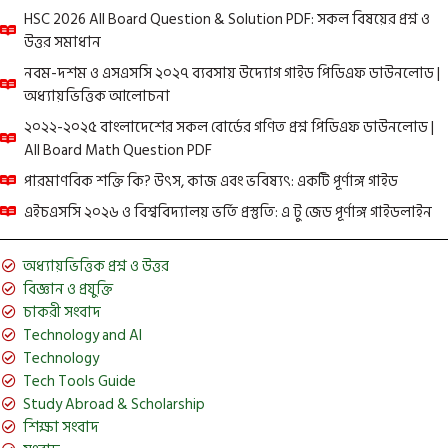
HSC 2026 All Board Question & Solution PDF: সকল বিষয়ের প্রশ্ন ও
উত্তর সমাধান
নবম-দশম ও এসএসসি ২০২৭ ব্যবসায় উদ্যোগ গাইড পিডিএফ ডাউনলোড |
অধ্যায়ভিত্তিক আলোচনা
২০২২-২০২৫ বাংলাদেশের সকল বোর্ডের গণিত প্রশ্ন পিডিএফ ডাউনলোড |
All Board Math Question PDF
পারমাণবিক শক্তি কি? উৎস, কাজ এবং ভবিষ্যৎ: একটি পূর্ণাঙ্গ গাইড
এইচএসসি ২০২৬ ও বিশ্ববিদ্যালয় ভর্তি প্রস্তুতি: এ টু জেড পূর্ণাঙ্গ গাইডলাইন
অধ্যায়ভিত্তিক প্রশ্ন ও উত্তর
বিজ্ঞান ও প্রযুক্তি
চাকরী সংবাদ
Technology and AI
Technology
Tech Tools Guide
Study Abroad & Scholarship
শিক্ষা সংবাদ