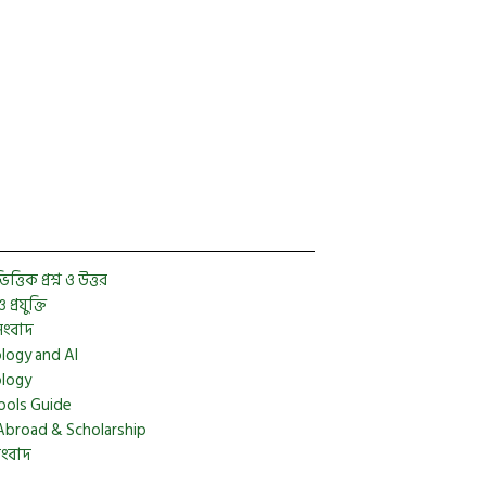
2024
Facebook
Twitter
YouTube
Instagram
Telegram
Pinterest
্তিক প্রশ্ন ও উত্তর
প্রযুক্তি
সংবাদ
logy and AI
logy
ools Guide
Abroad & Scholarship
সংবাদ