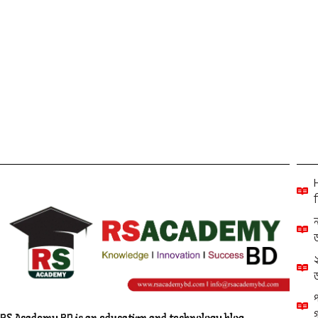
Others
ব