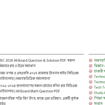
December 21, 
HSC 2026 All Board Question & Solution PDF: সকল
অধ্যায়ভিত
িষয়ের প্রশ্ন ও উত্তর সমাধান
বিজ্ঞান ও 
চাকরী 
নবম-দশম ও এসএসসি ২০২৭ ব্যবসায় উদ্যোগ গাইড পিডিএফ
Techno
ডাউনলোড | অধ্যায়ভিত্তিক আলোচনা
Techno
২০২২-২০২৫ বাংলাদেশের সকল বোর্ডের গণিত প্রশ্ন পিডিএফ
Tech T
ডাউনলোড | All Board Math Question PDF
Study 
শিক্ষা 
পারমাণবিক শক্তি কি? উৎস, কাজ এবং ভবিষ্যৎ: একটি পূর্ণাঙ্গ
সংবাদ
গাইড