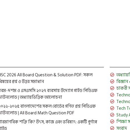
HSC 2026 All Board Question & Solution PDF: সকল
অধ্যায়ভিত
িষয়ের প্রশ্ন ও উত্তর সমাধান
বিজ্ঞান ও 
চাকরী 
নবম-দশম ও এসএসসি ২০২৭ ব্যবসায় উদ্যোগ গাইড পিডিএফ
Techno
ডাউনলোড | অধ্যায়ভিত্তিক আলোচনা
Techno
২০২২-২০২৫ বাংলাদেশের সকল বোর্ডের গণিত প্রশ্ন পিডিএফ
Tech T
ডাউনলোড | All Board Math Question PDF
Study 
শিক্ষা 
পারমাণবিক শক্তি কি? উৎস, কাজ এবং ভবিষ্যৎ: একটি পূর্ণাঙ্গ
সংবাদ
গাইড