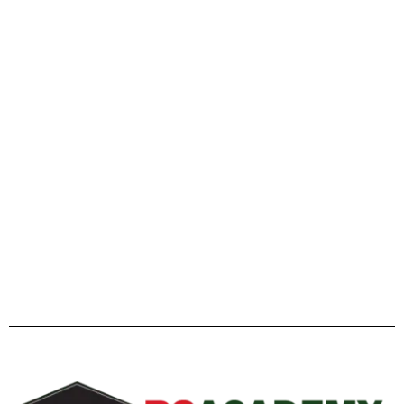
এইচএসসি ২০২৬ ও বিশ্ববিদ্যালয় ভর্তি প্রস্তুতি: এ টু জেড পূর্ণাঙ্গ
গাইডলাইন
Facebook
Twitter
YouTube
Instagram
Telegram
Pinterest