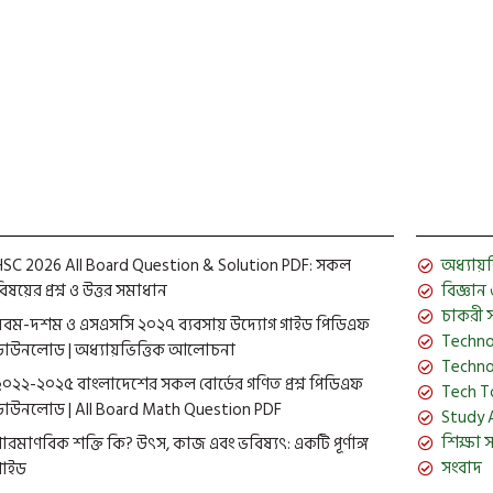
November 13, 
HSC 2026 All Board Question & Solution PDF: সকল
অধ্যায়ভিত
িষয়ের প্রশ্ন ও উত্তর সমাধান
বিজ্ঞান ও 
চাকরী 
নবম-দশম ও এসএসসি ২০২৭ ব্যবসায় উদ্যোগ গাইড পিডিএফ
Techno
ডাউনলোড | অধ্যায়ভিত্তিক আলোচনা
Techno
২০২২-২০২৫ বাংলাদেশের সকল বোর্ডের গণিত প্রশ্ন পিডিএফ
Tech T
ডাউনলোড | All Board Math Question PDF
Study 
শিক্ষা 
পারমাণবিক শক্তি কি? উৎস, কাজ এবং ভবিষ্যৎ: একটি পূর্ণাঙ্গ
সংবাদ
গাইড