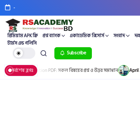
-
প্রিমিয়াম APK ফ্রি
প্রশ্ন ব্যাংক
একাডেমিক রিসোর্স
সংবাদ
দক্
টার্মস এন্ড পলিসি
Subscribe
uestion & Solution PDF: সকল বিষয়ের প্রশ্ন ও উত্তর সমাধান
সর্বশেষ ব্লগঃ
April 25,