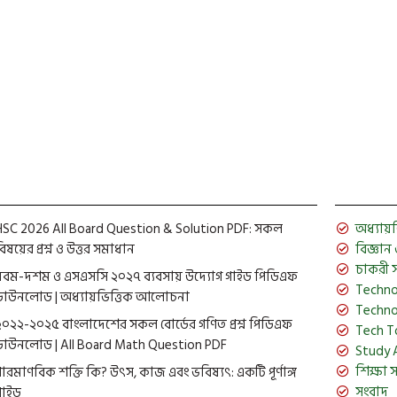
HSC 2026 All Board Question & Solution PDF: সকল
অধ্যায়ভিত
িষয়ের প্রশ্ন ও উত্তর সমাধান
বিজ্ঞান ও 
চাকরী 
নবম-দশম ও এসএসসি ২০২৭ ব্যবসায় উদ্যোগ গাইড পিডিএফ
Techno
ডাউনলোড | অধ্যায়ভিত্তিক আলোচনা
Techno
২০২২-২০২৫ বাংলাদেশের সকল বোর্ডের গণিত প্রশ্ন পিডিএফ
Tech T
ডাউনলোড | All Board Math Question PDF
Study 
শিক্ষা 
পারমাণবিক শক্তি কি? উৎস, কাজ এবং ভবিষ্যৎ: একটি পূর্ণাঙ্গ
সংবাদ
গাইড