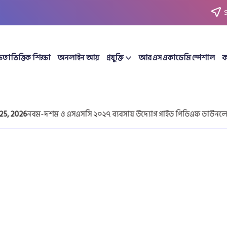
ষতাভিত্তিক শিক্ষা
অনলাইন আয়
প্রযুক্তি
আর এস একাডেমি স্পেশাল
ক
 2026
নবম-দশম ও এসএসসি ২০২৭ ব্যবসায় উদ্যোগ গাইড পিডিএফ ডাউনলোড |