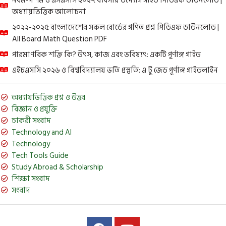
নবম-দশম ও এসএসসি ২০২৭ ব্যবসায় উদ্যোগ গাইড পিডিএফ ডাউনলোড |
অধ্যায়ভিত্তিক আলোচনা
২০২২-২০২৫ বাংলাদেশের সকল বোর্ডের গণিত প্রশ্ন পিডিএফ ডাউনলোড |
All Board Math Question PDF
পারমাণবিক শক্তি কি? উৎস, কাজ এবং ভবিষ্যৎ: একটি পূর্ণাঙ্গ গাইড
এইচএসসি ২০২৬ ও বিশ্ববিদ্যালয় ভর্তি প্রস্তুতি: এ টু জেড পূর্ণাঙ্গ গাইডলাইন
অধ্যায়ভিত্তিক প্রশ্ন ও উত্তর
বিজ্ঞান ও প্রযুক্তি
চাকরী সংবাদ
Technology and AI
Technology
Tech Tools Guide
Study Abroad & Scholarship
শিক্ষা সংবাদ
সংবাদ