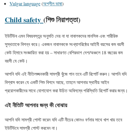
Vulgar language
(
অশ্লীল ভাষা
)
Child safety
(শিশু নিরাপত্তা)
ইউটিউব এমন বিষয়বস্তুর অনুমতি দেয় না যা নাবালকদের মানসিক এবং শারীরিক
সুস্থতাকে বিপন্ন করে। একজন নাবালককে সংখ্যাগরিষ্ঠের আইনী বয়সের কম বয়সী
কেউ হিসাবে সংজ্ঞায়িত করা হয় – সাধারণত বেশিরভাগ দেশ/অঞ্চলে 18 বছরের কম
বয়সী যে কেউ।
আপনি যদি এই নীতিলঙ্ঘনকারী সামগ্রী খুঁজে পান তবে এটি রিপোর্ট করুন। আপনি যদি
বিশ্বাস করেন যে একটি শিশু বিপদে আছে, তাহলে আপনার স্থানীয় আইন
প্রয়োগকারীদের সাথে যোগাযোগ করা উচিত অবিলম্বে পরিস্থিতি রিপোর্ট করার জন্য।
এই নীতিটি আপনার জন্য কী বোঝায়
আপনি যদি সামগ্রী পোস্ট করেন যদি এটি নীচের কোনও বর্ণনার সাথে খাপ খায় তবে
ইউটিউবে সামগ্রী পোস্ট করবেন না।