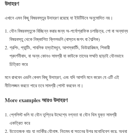
উদাহরণ
এখানে এমন কিছু বিষয়বস্তুর উদাহরণ রয়েছে যা ইউটিউবে অনুমোদিত নয়।
যৌন বিষয়বস্তুকে বিচ্ছিন্ন করার জন্য অ-পর্নোগ্রাফিক চলচ্চিত্র, শো বা অন্যান্য
বিষয়বস্তু থেকে নিষ্কাশিত ক্লিপগুলি (বাস্তব জগৎ বা শৈল্পিক)
গ্রপিং, প্যান্টিং, পাবলিক হস্তমৈথুন, আপস্কার্টিং, ভিউয়ারিজম, শিকারী
প্রদর্শনীবাদ, বা অন্য কোনও সামগ্রী যা কাউকে তাদের সম্মতি ছাড়াই যৌনভাবে
চিত্রিত করে
মনে রাখবেন এগুলি কেবল কিছু উদাহরণ, এবং যদি আপনি মনে করেন যে এটি এই
নীতিলঙ্ঘন করতে পারে তবে সামগ্রী পোস্ট করবেন না।
More examples আরও উদাহরণ
প্লেলিস্ট গুলি যা যৌন তৃপ্তির উদ্দেশ্যে নগ্নতা বা যৌন থিম যুক্ত সামগ্রী
একত্রিত করে
উত্তেজক নাচ যা নর্তকীর যৌনাঙ্গ, নিতম্ব বা স্তনের উপর মনোনিবেশ করে, অথবা