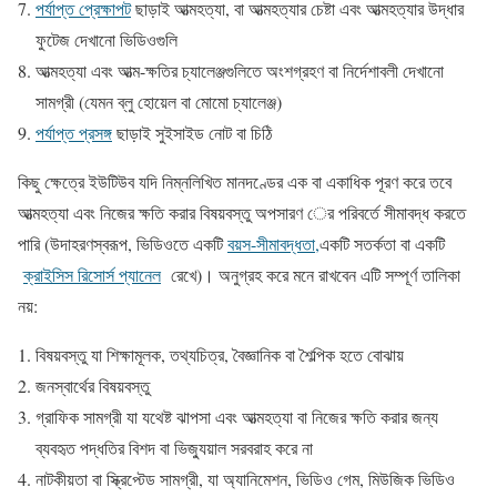
পর্যাপ্ত প্রেক্ষাপট
ছাড়াই আত্মহত্যা, বা আত্মহত্যার চেষ্টা এবং আত্মহত্যার উদ্ধার
ফুটেজ দেখানো ভিডিওগুলি
আত্মহত্যা এবং আত্ম-ক্ষতির চ্যালেঞ্জগুলিতে অংশগ্রহণ বা নির্দেশাবলী দেখানো
সামগ্রী (যেমন ব্লু হোয়েল বা মোমো চ্যালেঞ্জ)
পর্যাপ্ত প্রসঙ্গ
ছাড়াই সুইসাইড নোট বা চিঠি
কিছু ক্ষেত্রে ইউটিউব যদি নিম্নলিখিত মানদণ্ডের এক বা একাধিক পূরণ করে তবে
আত্মহত্যা এবং নিজের ক্ষতি করার বিষয়বস্তু অপসারণ ের পরিবর্তে সীমাবদ্ধ করতে
পারি (উদাহরণস্বরূপ, ভিডিওতে একটি
বয়স-সীমাবদ্ধতা,
একটি সতর্কতা বা একটি
ক্রাইসিস রিসোর্স প্যানেল
রেখে)। অনুগ্রহ করে মনে রাখবেন এটি সম্পূর্ণ তালিকা
নয়:
বিষয়বস্তু যা শিক্ষামূলক, তথ্যচিত্র, বৈজ্ঞানিক বা শৈল্পিক হতে বোঝায়
জনস্বার্থের বিষয়বস্তু
গ্রাফিক সামগ্রী যা যথেষ্ট ঝাপসা এবং আত্মহত্যা বা নিজের ক্ষতি করার জন্য
ব্যবহৃত পদ্ধতির বিশদ বা ভিজ্যুয়াল সরবরাহ করে না
নাটকীয়তা বা স্ক্রিপ্টেড সামগ্রী, যা অ্যানিমেশন, ভিডিও গেম, মিউজিক ভিডিও