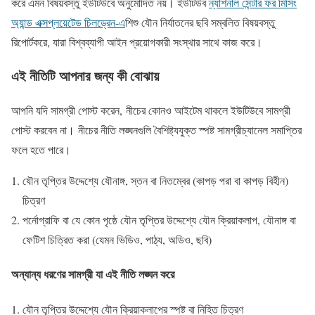
করে এমন বিষয়বস্তু ইউটিউবে অনুমোদিত নয়। ইউটিউব
ন্যাশনাল সেন্টার ফর মিসিং
অ্যান্ড এক্সপ্লয়েটেড চিলড্রেন-এ
শিশু যৌন নির্যাতনের ছবি সম্বলিত বিষয়বস্তু
রিপোর্টকরে, যারা বিশ্বব্যাপী আইন প্রয়োগকারী সংস্থার সাথে কাজ করে।
এই নীতিটি আপনার জন্য কী বোঝায়
আপনি যদি সামগ্রী পোস্ট করেন, নীচের কোনও আইটেম থাকলে ইউটিউবে সামগ্রী
পোস্ট করবেন না। নীচের নীতি লঙ্ঘনগুলি বৈশিষ্ট্যযুক্ত স্পষ্ট সামগ্রীচ্যানেল সমাপ্তির
ফলে হতে পারে।
যৌন তৃপ্তির উদ্দেশ্যে যৌনাঙ্গ, স্তন বা নিতম্বের (কাপড় পরা বা কাপড় বিহীন)
চিত্রণ
পর্নোগ্রাফি বা যে কোন পৃষ্ঠে যৌন তৃপ্তির উদ্দেশ্যে যৌন ক্রিয়াকলাপ, যৌনাঙ্গ বা
ফেটিশ চিত্রিত করা (যেমন ভিডিও, পাঠ্য, অডিও, ছবি)
অন্যান্য ধরণের সামগ্রী যা এই নীতি লঙ্ঘন করে
যৌন তৃপ্তির উদ্দেশ্যে যৌন ক্রিয়াকলাপের স্পষ্ট বা নিহিত চিত্রণ