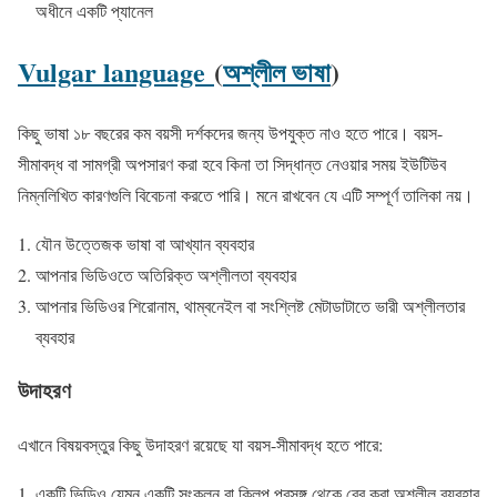
অধীনে একটি প্যানেল
Vulgar language
(
অশ্লীল ভাষা
)
কিছু ভাষা ১৮ বছরের কম বয়সী দর্শকদের জন্য উপযুক্ত নাও হতে পারে। বয়স-
সীমাবদ্ধ বা সামগ্রী অপসারণ করা হবে কিনা তা সিদ্ধান্ত নেওয়ার সময় ইউটিউব
নিম্নলিখিত কারণগুলি বিবেচনা করতে পারি। মনে রাখবেন যে এটি সম্পূর্ণ তালিকা নয়।
যৌন উত্তেজক ভাষা বা আখ্যান ব্যবহার
আপনার ভিডিওতে অতিরিক্ত অশ্লীলতা ব্যবহার
আপনার ভিডিওর শিরোনাম, থাম্বনেইল বা সংশ্লিষ্ট মেটাডাটাতে ভারী অশ্লীলতার
ব্যবহার
উদাহরণ
এখানে বিষয়বস্তুর কিছু উদাহরণ রয়েছে যা বয়স-সীমাবদ্ধ হতে পারে:
একটি ভিডিও যেমন একটি সংকলন বা ক্লিপ প্রসঙ্গ থেকে বের করা অশ্লীল ব্যবহার