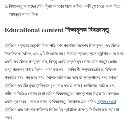
বিষয়বস্তু অন্যদের যৌন ক্রিয়াকলাপের সাথে জড়িত একটি চ্যালেঞ্জে অংশ নিতে
আমন্ত্রণ জানায় কিনা
Educational content শিক্ষামূলক বিষয়বস্তু
ইউটিউব নগ্নতার অনুমতি দিতে পারি যখন প্রাথমিক উদ্দেশ্য শিক্ষামূলক, তথ্যচিত্র,
বৈজ্ঞানিক বা শৈল্পিক, এবং এটি নিখরচায় নয়। উদাহরণস্বরূপ, স্তন ক্যান্সার ের উপর
একটি তথ্যচিত্র উপযুক্ত হবে, কিন্তু একই তথ্যচিত্র থেকে যৌন সন্তুষ্টহওয়ার
জন্য প্রসঙ্গের বাইরে ক্লিপ পোস্ট করা নয়। আদিবাসী সম্প্রদায়গুলিতে, চিকিৎসা
পদ্ধতির সময়, প্রসবের সময়, শৈল্পিক অভিনয়ের সময় বা স্তন্যপানের সময় নগ্নতা
ইউটিউব তথ্যচিত্রের ব্যতিক্রম পূরণ নাও করতে পারে। চলচ্চিত্র, অডিও গল্প,
সঙ্গীত বা ভিডিও গেমের মতো শৈল্পিক বিষয়বস্তুতে যৌন দৃশ্যের চিত্রণের ক্ষেত্রেও
একই প্রযোজ্য। মনে রাখবেন যে বিষয়বস্তু, শিরোনাম এবং বর্ণনায়
প্রসঙ্গ দেওয়া
ইউটিউব এবং আপনার দর্শকদের ভিডিওটির প্রাথমিক উদ্দেশ্য নির্ধারণকরতে সহায়তা
করবে।