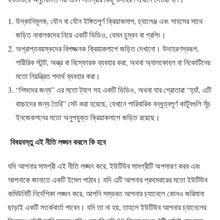
উস্কানিমূলক, যৌন বা যৌন ইঙ্গিতপূর্ণ ক্রিয়াকলাপ, চ্যালেঞ্জ এবং সাহসের সাথে
জড়িত নাবালকদের নিয়ে একটি ভিডিও, যেমন চুম্বন বা গ্রপিং।
অপ্রাপ্তবয়স্কদের বিপজ্জনক ক্রিয়াকলাপে জড়িত দেখানো। উদাহরণস্বরূপ,
শারীরিক স্টান্ট, অস্ত্র বা বিস্ফোরক ব্যবহার করা, অথবা অ্যালকোহল বা নিকোটিনের
মতো নিয়ন্ত্রিত পদার্থ ব্যবহার করা।
“শিশুদের জন্য” এর মতো ট্যাগ সহ একটি ভিডিও, অথবা যার শ্রোতারা “হ্যাঁ, এটি
বাচ্চাদের জন্য তৈরি” সেট করা হয়েছে, যেখানে পারিবারিক বন্ধুত্বপূর্ণ কার্টুনগুলি সূঁচ
ইনজেকশনের মতো অনুপযুক্ত ক্রিয়াকলাপে জড়িত রয়েছে।
বিষয়বস্তু এই নীতি লঙ্ঘন করলে কি হবে
যদি আপনার সামগ্রী এই নীতি লঙ্ঘন করে, ইউটিউব সামগ্রীটি অপসারণ করব এবং
আপনাকে জানাতে একটি ইমেল পাঠাব। যদি এটি আপনার প্রথমবারের মতো ইউটিউব
কমিউনিটি নির্দেশিকা লঙ্ঘন করে, আপনি সম্ভবত আপনার চ্যানেলে কোনও জরিমানা
ছাড়াই একটি সতর্কবার্তা পাবেন। যদি তা না হয়, তাহলে ইউটিউব আপনার চ্যানেলের