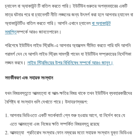
চ্যানেল বা অ্যাকাউন্ট টি বাতিল করতে পারি। ইউটিউব গুরুতর অপব্যবহারের একটি
মাত্র ঘটনার পরে বা চ্যানেলটি নীতি লঙ্ঘনের জন্য উৎসর্গ করা হলে আপনার চ্যানেল বা
অ্যাকাউন্টটিও বাতিল করতে পারি। আপনি এখানে চ্যানেল
বা অ্যাকাউন্ট
সমাপ্তি
সম্পর্কে আরও জানতেপারেন।
পরিশেষে ইউটিউব লাইভ স্ট্রিমিং-এ আপনার অ্যাক্সেস সীমিত করতে পারি যদি আপনি
পরামর্শ দেন যে আপনি লাইভ স্ট্রিম সামগ্রী পাবেন যা ইউটিউব সম্প্রদায়ের নির্দেশিকা
লঙ্ঘন করবে।
লাইভ স্ট্রিমিংয়ের উপর বিধিনিষেধ সম্পর্কে আরও জানুন।
সতর্কীকরণ এবং সহায়ক সংস্থান
যখন বিষয়বস্তুতে আত্মহত্যা বা আত্ম-ক্ষতির বিষয় থাকে তখন ইউটিউব ব্যবহারকারীদের
বৈশিষ্ট্য বা সংস্থান গুলি দেখাতে পারে। উদাহরণস্বরূপ:
আপনার ভিডিওতে একটি সতর্কবার্তা প্লে শুরু হওয়ার আগে, যা নির্দেশ করে যে
এতে আত্মহত্যা এবং নিজের ক্ষতি সম্পর্কিত বিষয়বস্তু রয়েছে
আত্মহত্যা প্রতিরোধ সংস্থার ফোন নম্বরের মতো সহায়ক সংস্থান যুক্ত ভিডিওর