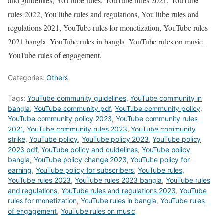
and guidelines, YouTube rules, YouTube rules 2021, YouTube
rules 2022, YouTube rules and regulations, YouTube rules and
regulations 2021, YouTube rules for monetization, YouTube rules
2021 bangla, YouTube rules in bangla, YouTube rules on music,
YouTube rules of engagement,
Categories:
Others
Tags:
YouTube community guidelines
,
YouTube community in
bangla
,
YouTube community pdf
,
YouTube community policy
,
YouTube community policy 2023
,
YouTube community rules
2021
,
YouTube community rules 2023
,
YouTube community
strike
,
YouTube policy
,
YouTube policy 2023
,
YouTube policy
2023 pdf
,
YouTube policy and guidelines
,
YouTube policy
bangla
,
YouTube policy change 2023
,
YouTube policy for
earning
,
YouTube policy for subscribers
,
YouTube rules
,
YouTube rules 2023
,
YouTube rules 2023 bangla
,
YouTube rules
and regulations
,
YouTube rules and regulations 2023
,
YouTube
rules for monetization
,
YouTube rules in bangla
,
YouTube rules
of engagement
,
YouTube rules on music