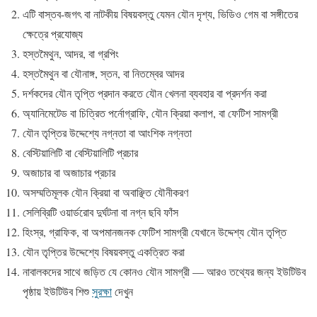
এটি বাস্তব-জগৎ বা নাটকীয় বিষয়বস্তু যেমন যৌন দৃশ্য, ভিডিও গেম বা সঙ্গীতের
ক্ষেত্রে প্রযোজ্য
হস্তমৈথুন, আদর, বা গ্রপিং
হস্তমৈথুন বা যৌনাঙ্গ, স্তন, বা নিতম্বের আদর
দর্শকদের যৌন তৃপ্তি প্রদান করতে যৌন খেলনা ব্যবহার বা প্রদর্শন করা
অ্যানিমেটেড বা চিত্রিত পর্নোগ্রাফি, যৌন ক্রিয়া কলাপ, বা ফেটিশ সামগ্রী
যৌন তৃপ্তির উদ্দেশ্যে নগ্নতা বা আংশিক নগ্নতা
বেস্টিয়ালিটি বা বেস্টিয়ালিটি প্রচার
অজাচার বা অজাচার প্রচার
অসম্মতিমূলক যৌন ক্রিয়া বা অবাঞ্ছিত যৌনীকরণ
সেলিব্রিটি ওয়ার্ডরোব দুর্ঘটনা বা নগ্ন ছবি ফাঁস
হিংস্র, গ্রাফিক, বা অপমানজনক ফেটিশ সামগ্রী যেখানে উদ্দেশ্য যৌন তৃপ্তি
যৌন তৃপ্তির উদ্দেশ্যে বিষয়বস্তু একত্রিত করা
নাবালকদের সাথে জড়িত যে কোনও যৌন সামগ্রী — আরও তথ্যের জন্য ইউটিউব
পৃষ্ঠায় ইউটিউব শিশু
সুরক্ষা
দেখুন