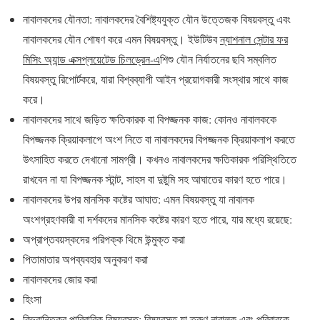
নাবালকদের যৌনতা: নাবালকদের বৈশিষ্ট্যযুক্ত যৌন উত্তেজক বিষয়বস্তু এবং
নাবালকদের যৌন শোষণ করে এমন বিষয়বস্তু। ইউটিউব
ন্যাশনাল সেন্টার ফর
মিসিং অ্যান্ড এক্সপ্লয়েটেড চিলড্রেন-এ
শিশু যৌন নির্যাতনের ছবি সম্বলিত
বিষয়বস্তু রিপোর্টকরে, যারা বিশ্বব্যাপী আইন প্রয়োগকারী সংস্থার সাথে কাজ
করে।
নাবালকদের সাথে জড়িত ক্ষতিকারক বা বিপজ্জনক কাজ: কোনও নাবালককে
বিপজ্জনক ক্রিয়াকলাপে অংশ নিতে বা নাবালকদের বিপজ্জনক ক্রিয়াকলাপ করতে
উৎসাহিত করতে দেখানো সামগ্রী। কখনও নাবালকদের ক্ষতিকারক পরিস্থিতিতে
রাখবেন না যা বিপজ্জনক স্টান্ট, সাহস বা দুষ্টুমি সহ আঘাতের কারণ হতে পারে।
নাবালকদের উপর মানসিক কষ্টের আঘাত: এমন বিষয়বস্তু যা নাবালক
অংশগ্রহণকারী বা দর্শকদের মানসিক কষ্টের কারণ হতে পারে, যার মধ্যে রয়েছে:
অপ্রাপ্তবয়স্কদের পরিপক্ক থিমে উন্মুক্ত করা
পিতামাতার অপব্যবহার অনুকরণ করা
নাবালকদের জোর করা
হিংসা
বিভ্রান্তিকর পারিবারিক বিষয়বস্তু: বিষয়বস্তু যা তরুণ নাবালক এবং পরিবারকে