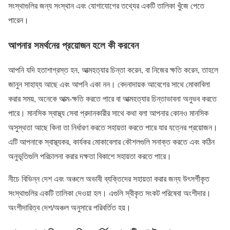
সংস্থাগুলির জন্য সংস্থান এবং যোগাযোগের তথ্যের একটি তালিকা খুঁজে পেতে
পারেন।
আপনার সমর্থনের প্রয়োজন হলে কী করবেন
আপনি যদি হতাশাগ্রস্ত হন, আত্মহত্যার চিন্তা করেন, বা নিজের ক্ষতি করেন, তাহলে
জানুন সাহায্য আছে এবং আপনি একা নন। বেদনাদায়ক আবেগের সাথে মোকাবিলা
করার সময়, অনেকে আত্ম-ক্ষতি করতে পারে বা আত্মহত্যার চিন্তাভাবনা অনুভব করতে
পারে। মানসিক স্বাস্থ্য সেবা প্রদানকারীর সাথে কথা বলা আপনার কোনও মানসিক
অসুস্থতা আছে কিনা তা নির্ধারণ করতে সহায়তা করতে পারে যার যত্নের প্রয়োজন।
এটি আপনাকে স্বাস্থ্যকর, কার্যকর মোকাবেলার কৌশলগুলি সনাক্ত করতে এবং কঠিন
অনুভূতিগুলি পরিচালনা করার দক্ষতা বিকাশে সহায়তা করতে পারে।
নীচে বিভিন্ন দেশ এবং অঞ্চলে অভাবী ব্যক্তিদের সহায়তা করার জন্য উৎসর্গীকৃত
সংস্থাগুলির একটি তালিকা দেওয়া হল। এগুলি স্বীকৃত সংকট পরিষেবা অংশীদার।
অংশীদারিত্ব দেশ/অঞ্চল অনুসারে পরিবর্তিত হয়।