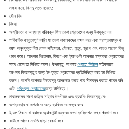
লক্ষ্য করে, কিন্তু এতে রয়েছে:
যৌন থিম
হিংসা
অশ্লীলতা বা অন্যান্য পরিপক্ক থিম তরুণ শ্রোতাদের জন্য উপযুক্ত নয়
পারিবারিক বন্ধুত্বপূর্ণ কার্টুন যা তরুণ নাবালকদের লক্ষ্য করে এবং প্রাপ্তবয়স্ক বা
বয়স-অনুপযুক্ত থিম যেমন সহিংসতা, যৌনতা, মৃত্যু, ড্রাগ এবং আরও অনেক কিছু
ধারণ করে। আপনার শিরোনাম, বিবরণ এবং ট্যাগগুলি আপনার লক্ষ্যকরা শ্রোতাদের
সাথে মেলে তা নিশ্চিত করুন। উপরন্তু, আপনার
শ্রোতা নির্বাচন
সঠিকভাবে
আপনার বিষয়বস্তু র জন্য উপযুক্ত শ্রোতাদের প্রতিনিধিত্ব করে তা নিশ্চিত
করুন। আপনি আপনার বিষয়বস্তু আপলোড করার পরে সীমাবদ্ধ করতে পারেন যদি
এটি
পরিপক্ক শ্রোতাদের
জন্য উদ্দিষ্টহয়।
নাবালকদের সাথে জড়িত সাইবার উৎপীড়ন এবং হয়রানি: বিষয়বস্তু যে:
অপব্যবহার বা অপমানের জন্য ব্যক্তিদের লক্ষ্য করে
ইমেল ঠিকানা বা ব্যাঙ্ক অ্যাকাউন্ট নম্বরের মতো ব্যক্তিগত তথ্য প্রকাশ করে
কাউকে তাদের সম্মতি ছাড়া রেকর্ড করে
যৌন হয়রানি