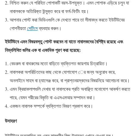
নিশ্চিত করুন যে পরিহিত পোশাকটি বয়স-উপযুক্ত। এমন পোশাক এড়িয়ে চলুন যা
নাবালককে অতিরিক্ত উন্মুক্ত করে বা ফর্ম-ফিটিং হয়।
আপনার পোস্ট করা ভিডিওগুলি কে দেখতে পারে তা সীমাবদ্ধ করতে ইউটিউবের
গোপনীয়তা
সেটিংস
ব্যবহার করুন।
ইউটিউবে এমন বিষয়বস্তু পোস্ট করবেন না যাতে নাবালকদের বৈশিষ্ট্য রয়েছে এবং
নিম্নলিখিত গুলির এক বা একাধিক পূরণ করা হয়েছে:
বেডরুম বা বাথরুমের মতো বাড়িতে ব্যক্তিগত জায়গায় চিত্রায়িত।
নাবালকরা অপরিচিতদের কাছ থেকে যোগাযোগ ের জন্য অনুরোধ করে,
অনলাইনে সাহস বা চ্যালেঞ্জ করে, বা প্রাপ্তবয়স্কদের বিষয়নিয়ে আলোচনা করে।
এমন ক্রিয়াকলাপগুলি দেখায় যা নাবালকের প্রতি অবাঞ্ছিত মনোযোগ আকর্ষণ করতে
পারে, যেমন শরীরের বিকৃতি বা এএসএমআর সম্পাদন করা।
একজন নাবালক সম্পর্কে ব্যক্তিগত বিবরণ প্রকাশ করে।
উদাহরণ
ইউটিউবে অনুমোদিত নয় এমন সামগ্রীর কিছু উদাহরণ এখানে দেওয়া হল।