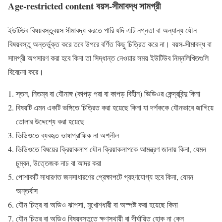
Age-restricted content বয়স-সীমাবদ্ধ সামগ্রী
ইউটিউব বিষয়বস্তুবয়স সীমাবদ্ধ করতে পারি যদি এটি নগ্নতা বা অন্যান্য যৌন
বিষয়বস্তু অন্তর্ভুক্ত করে তবে উপরে বর্ণিত কিছু চিত্রিত করে না। বয়স-সীমাবদ্ধ বা
সামগ্রী অপসারণ করা হবে কিনা তা সিদ্ধান্ত নেওয়ার সময় ইউটিউব নিম্নলিখিতগুলি
বিবেচনা করে।
স্তন, নিতম্ব বা যৌনাঙ্গ (কাপড় পরা বা কাপড় বিহীন) ভিডিওর কেন্দ্রবিন্দু কিনা
বিষয়টি এমন একটি ভঙ্গিতে চিত্রিত করা হয়েছে কিনা যা দর্শককে যৌনভাবে জাগিয়ে
তোলার উদ্দেশ্যে করা হয়েছে
ভিডিওতে ব্যবহৃত ভাষাগ্রাফিক না অশ্লীল
ভিডিওতে বিষয়ের ক্রিয়াকলাপ যৌন ক্রিয়াকলাপকে আমন্ত্রণ জানায় কিনা, যেমন
চুম্বন, উত্তেজক নাচ বা আদর করা
পোশাকটি সাধারণত জনসাধারণের প্রেক্ষাপটে গ্রহণযোগ্য হবে কিনা, যেমন
অন্তর্বাস
যৌন চিত্র বা অডিও ঝাপসা, মুখোশধারী বা অস্পষ্ট করা হয়েছে কিনা
যৌন চিত্র বা অডিও বিষয়বস্তুতে ক্ষণস্থায়ী বা দীর্ঘায়িত হোক না কেন