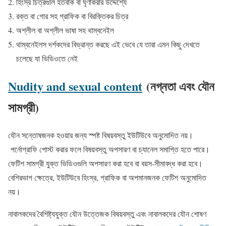
হিংস্র চিত্রগুলি হতবাক বা ঘৃণাকরার উদ্দেশ্যে
রক্ত বা গোর সহ গ্রাফিক বা বিরক্তিকর চিত্র
অশ্লীল বা অশ্লীল ভাষা সহ থাম্বনেইল
থাম্বনেইলস দর্শকদের বিভ্রান্ত করছে এই ভেবে যে তারা এমন কিছু দেখতে
চলেছে যা ভিডিওতে নেই
Nudity and sexual content
(নগ্নতা এবং যৌন
সামগ্রী)
যৌন সন্তোষজনক হওয়ার জন্য স্পষ্ট বিষয়বস্তু ইউটিউবে অনুমোদিত নয়।
পর্নোগ্রাফি পোস্ট করার ফলে বিষয়বস্তু অপসারণ বা চ্যানেল সমাপ্তি হতে পারে।
ফেটিশ সামগ্রী যুক্ত ভিডিওগুলি অপসারণ করা হবে বা বয়স-সীমাবদ্ধ করা হবে।
বেশিরভাগ ক্ষেত্রে, ইউটিউবে হিংস্র, গ্রাফিক বা অপমানজনক ফেটিশ অনুমোদিত
নয়।
নাবালকদের বৈশিষ্ট্যযুক্ত যৌন উত্তেজক বিষয়বস্তু এবং নাবালকদের যৌন শোষণ