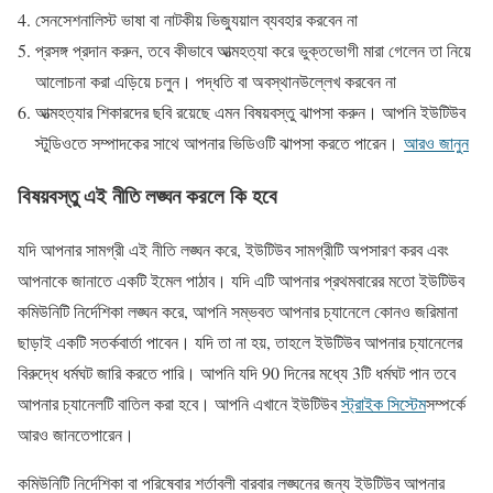
সেনসেশনালিস্ট ভাষা বা নাটকীয় ভিজ্যুয়াল ব্যবহার করবেন না
প্রসঙ্গ প্রদান করুন, তবে কীভাবে আত্মহত্যা করে ভুক্তভোগী মারা গেলেন তা নিয়ে
আলোচনা করা এড়িয়ে চলুন। পদ্ধতি বা অবস্থানউল্লেখ করবেন না
আত্মহত্যার শিকারদের ছবি রয়েছে এমন বিষয়বস্তু ঝাপসা করুন। আপনি ইউটিউব
স্টুডিওতে সম্পাদকের সাথে আপনার ভিডিওটি ঝাপসা করতে পারেন।
আরও জানুন
বিষয়বস্তু এই নীতি লঙ্ঘন করলে কি হবে
যদি আপনার সামগ্রী এই নীতি লঙ্ঘন করে, ইউটিউব সামগ্রীটি অপসারণ করব এবং
আপনাকে জানাতে একটি ইমেল পাঠাব। যদি এটি আপনার প্রথমবারের মতো ইউটিউব
কমিউনিটি নির্দেশিকা লঙ্ঘন করে, আপনি সম্ভবত আপনার চ্যানেলে কোনও জরিমানা
ছাড়াই একটি সতর্কবার্তা পাবেন। যদি তা না হয়, তাহলে ইউটিউব আপনার চ্যানেলের
বিরুদ্ধে ধর্মঘট জারি করতে পারি। আপনি যদি 90 দিনের মধ্যে 3টি ধর্মঘট পান তবে
আপনার চ্যানেলটি বাতিল করা হবে। আপনি এখানে ইউটিউব
স্ট্রাইক সিস্টেম
সম্পর্কে
আরও জানতেপারেন।
কমিউনিটি নির্দেশিকা বা পরিষেবার শর্তাবলী বারবার লঙ্ঘনের জন্য ইউটিউব আপনার