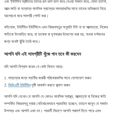
এবং ইউটিউব স্রষ্টাদের তাদের গল্প গুলি ভাগ করে নেওয়া সমর্থন করে, যেমন হতাশা,
আত্ম-ক্ষতি বা অন্যান্য মানসিক স্বাস্থের সমস্যাগুলির সাথে তাদের অভিজ্ঞতা নিয়ে
আলোচনা করে সামগ্রী পোস্ট করা।
যাইহোক, ইউটিউব ইউটিউবে এমন বিষয়বস্তুর অনুমতি দিই না যা আত্মহত্যা, নিজের
ক্ষতিকে উৎসাহিত করে, যা হতবাক বা ঘৃণাকরার উদ্দেশ্যে করা হয়, অথবা দর্শকদের
জন্য যথেষ্ট ঝুঁকি তৈরি করে।
আপনি যদি এই সামগ্রীটি খুঁজে পান তবে কী করবেন
যদি আপনি বিশ্বাস করেন যে কেউ বিপদে আছে:
সাহায্যের জন্য স্থানীয় জরুরী পরিষেবাগুলির সাথে যোগাযোগ করুন
ভিডিওটি ইউটিউব
দৃষ্টি আকর্ষণ করতে ফ্ল্যাগ করুন
আপনি যদি দেখেন যে আপনি যে কোনও মানসিক স্বাস্থ্য, আত্মহত্যা বা নিজের ক্ষতি
সম্পর্কিত বিষয়বস্তু দ্বারা নেতিবাচকভাবে প্রভাবিত হচ্ছেন, তাহলে জানুন যে সমর্থন
উপলব্ধ এবং আপনি একা নন। পরবর্তী বিভাগে আপনি পরামর্শ দিতে পারে এমন